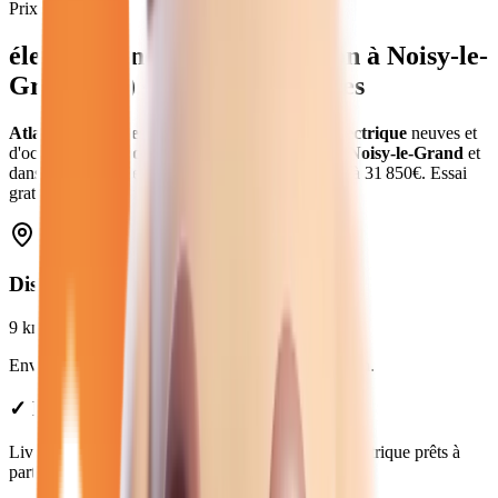
Prix moyen
électrique
neuves et d'occasion
à
Noisy-le-
Grand
(
93
) - Atlas Automobiles
Atlas Automobiles
vous propose
6
véhicules
électrique
neuves et
d'occasion
.
en
électrique
.
Livraison gratuite à
Noisy-le-Grand
et
dans toute la
Seine-Saint-Denis
.
Prix de
19 980
€ à
31 850
€. Essai
gratuit, garantie et financement disponible.
Distance depuis
Noisy-le-Grand
9
km
Environ
15 min
en voiture jusqu'à notre concession.
✓ Livraison gratuite à Noisy-le-Grand
Livraison gratuite à Noisy-le-Grand. Véhicules électrique prêts à
partir.