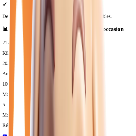
✓ Prix Transparents
De
19 980
€ à
31 850
€. Financement et LOA disponibles.
📊 Statistiques des
électrique
neuves et d'occasion
21 423
km
Kilométrage moyen
2024
Année moyenne
100
%
Moins de 3 ans (
6
)
5
Moins de 50 000 km
Répartition par boîte de vitesses :