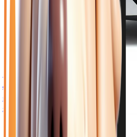
🥈 Excellent
22 480
€
CITROEN C3 AIRCROSS
II 113 MAX 44 KWH
2025
8 064
km
ELECTRIQUE