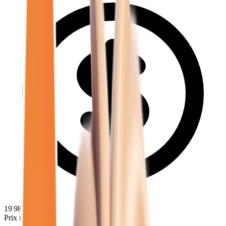
19 980
€
Prix minimum