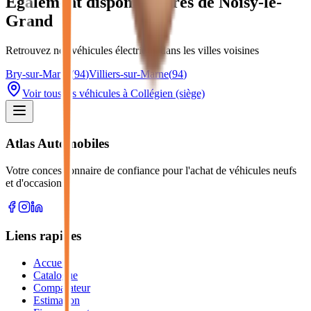
Également disponible près de
Noisy-le-
Grand
Retrouvez nos véhicules
électrique
dans les villes voisines
Bry-sur-Marne
(
94
)
Villiers-sur-Marne
(
94
)
Voir tous les véhicules à Collégien (siège)
Atlas Automobiles
Votre concessionnaire de confiance pour l'achat de véhicules neufs
et d'occasion.
Liens rapides
Accueil
Catalogue
Comparateur
Estimation