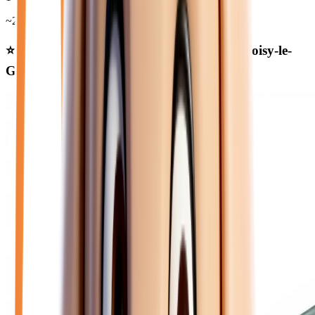
~
20 480
€
⭐ Nos meilleures offres
électrique
près de Noisy-le-
Grand