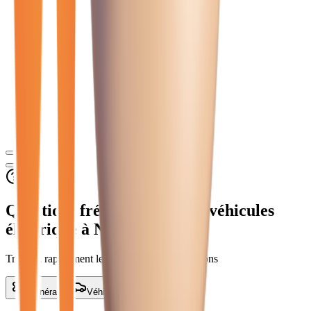
Questions fréquentes sur les véhicules
électrique
à Noisy-le-Grand
Trouvez rapidement les réponses à vos questions
Général
Véhicules
Services