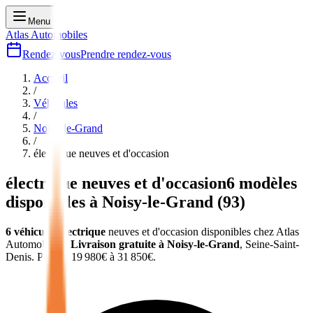
Menu
Atlas Automobiles
Rendez-vous
Prendre rendez-vous
Accueil
/
Véhicules
/
Noisy-le-Grand
/
électrique
neuves et d'occasion
électrique
neuves et d'occasion
6
modèles
disponibles à
Noisy-le-Grand
(
93
)
6
véhicules
électrique
neuves et d'occasion
disponibles chez Atlas
Automobiles
.
Livraison gratuite à
Noisy-le-Grand
,
Seine-Saint-
Denis
.
Prix de
19 980
€ à
31 850
€.