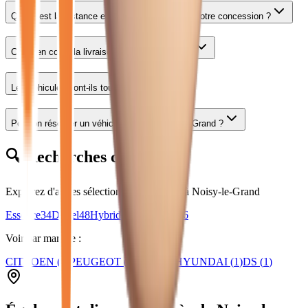
Quelle est la distance entre
Noisy-le-Grand
et votre concession ?
Combien coûte la livraison à Noisy-le-Grand ?
Les véhicules sont-ils tous garantis ?
Peut-on réserver un véhicule depuis Noisy-le-Grand ?
🔍 Recherches connexes
Explorez d'autres sélections de véhicules
à Noisy-le-Grand
Essence
34
Diesel
48
Hybride
148
Occasion
6
Voir par marque :
CITROEN
(
2
)
PEUGEOT
(
1
)
JEEP
(
1
)
HYUNDAI
(
1
)
DS
(
1
)