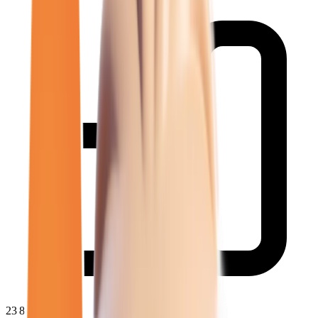
23 852
€