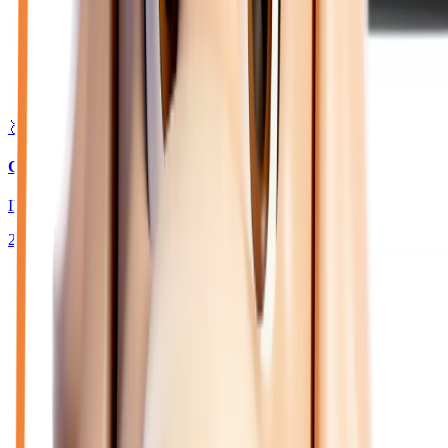
🥇 Top choix
22 870
€
CITROEN C3 AIRCROSS
II 113 MAX 44 KWH
2025
6 931
km
ELECTRIQUE