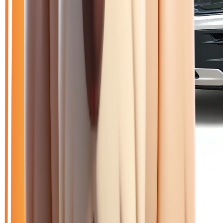
🥉 Recommandé
25 450
€
JEEP AVENGER
II 156 4X2 SUMMIT 54 KWH