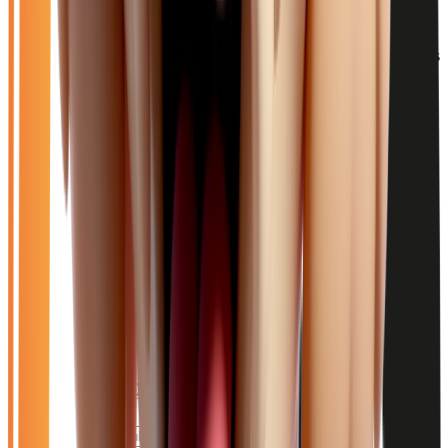
Les Noiséens apprécient notre proximité et notre large choix de
véhicules adaptés aux trajets domicile-travail vers Paris. Nos berlines
et citadines sont particulièrement demandées pour leur économie et
leur confort sur l'A4.
Catalogue
Énergie: Électrique
Filtres
Mon catalogue
(
0
)
(
0
)
Filtres
Mon catalogue
(
0
)
(
0
)
6
véhicule
s
trouvé
s