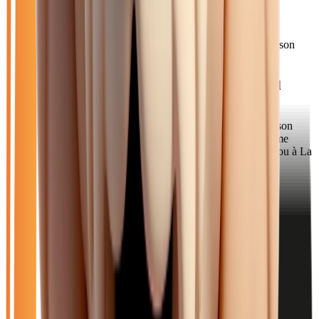
2025
7 152
km
ELECTRIQUE
Sélection basée sur le rapport année/kilométrage/prix
• Livraison
possible à Noisy-le-Grand
Acheter votre électrique près de Noisy-le-Grand
Noisy-le-Grand, avec ses 67 000 habitants, est la ville la plus
peuplée de l'est parisien en Seine-Saint-Denis. Connue pour son
architecture moderne des Espaces d'Abraxas et son dynamisme
économique, elle attire de nombreux actifs travaillant à Paris ou à La
Défense.
Comment venir depuis Noisy-le-Grand ?
Depuis Noisy-le-Grand, rejoignez notre concession de Collégien en
20 minutes via l'A4 direction Metz. Le trajet est direct et sans péage.
Vous pouvez également emprunter la RN34 via Champs-sur-Marne.
Axes principaux :
A4 • RN34 • RER A (Noisy-le-Grand Mont
d'Est)
Pourquoi choisir Atlas Automobiles ?