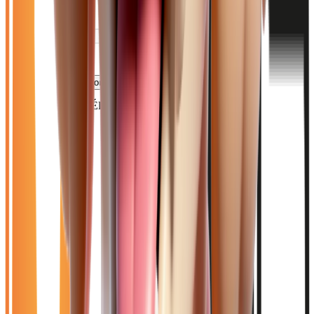
Ouvrir le chat
Filtres
🆕
Neuf
🚗
Occasion
LOA
Exclu LOA
🎁
Promo
⚡
Électrique
Effacer tout