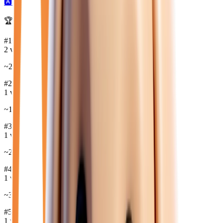
🅰️
6
automatique →
🏆 Marques les plus disponibles :
#
1
CITROEN
2
véh.
~
22 675
€
#
2
PEUGEOT
1
véh.
~
19 980
€
#
3
JEEP
1
véh.
~
25 450
€
#
4
HYUNDAI
1
véh.
~
31 850
€
#
5
DS
1
véh.