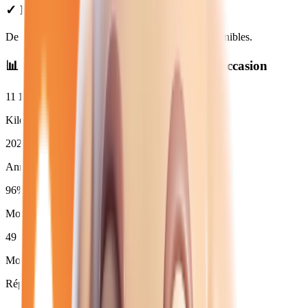
✓ Prix Transparents
De
11 280
€ à
48 950
€. Financement et LOA disponibles.
📊 Statistiques des
renault
neuves et d'occasion
11 165
km
Kilométrage moyen
2025
Année moyenne
96
%
Moins de 3 ans (
50
)
49
Moins de 50 000 km
Répartition par motorisation :