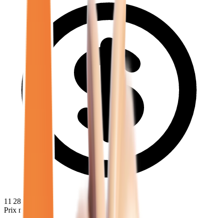
11 280
€
Prix minimum