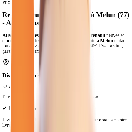
Prix moyen
Renault
neuves et d'occasion
à
Melun
(
77
)
- Atlas Automobiles
Atlas Automobiles
vous propose
52
véhicules
renault
neuves et
d'occasion
.
Modèles
Renault
.
Livraison gratuite à
Melun
et dans
toute la
Seine-et-Marne
.
Prix de
11 280
€ à
48 950
€. Essai gratuit,
garantie et financement disponible.
Distance depuis
Melun
32
km
Environ
38 min
en voiture jusqu'à notre concession.
✓ Livraison à Melun : forfait de 49€
Livraison disponible à Melun. Contactez-nous pour organiser votre
livraison.