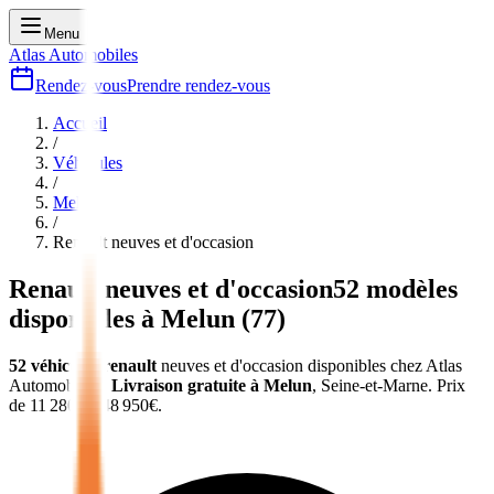
Menu
Atlas Automobiles
Rendez-vous
Prendre rendez-vous
Accueil
/
Véhicules
/
Melun
/
Renault
neuves et d'occasion
Renault
neuves et d'occasion
52
modèles
disponibles à
Melun
(
77
)
52
véhicules
renault
neuves et d'occasion
disponibles chez Atlas
Automobiles
.
Livraison gratuite à
Melun
,
Seine-et-Marne
.
Prix
de
11 280
€ à
48 950
€.