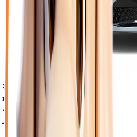
🥈 Excellent
24 180
€
RENAULT CLIO
VI 1.2 TCE 115 TECHNO - BV EDC JANTES 18
2026
10
km
ESSENCE