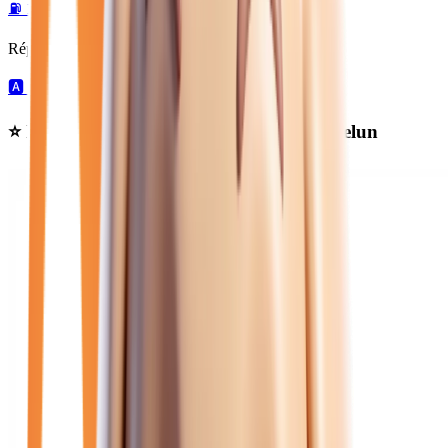
⛽
11
essence →
🛢️
14
diesel →
🔋
27
hybride →
Répartition par boîte de vitesses :
🅰️
43
automatique →
Ⓜ️
9
manuelle →
⭐ Nos meilleures offres
renault
près de Melun