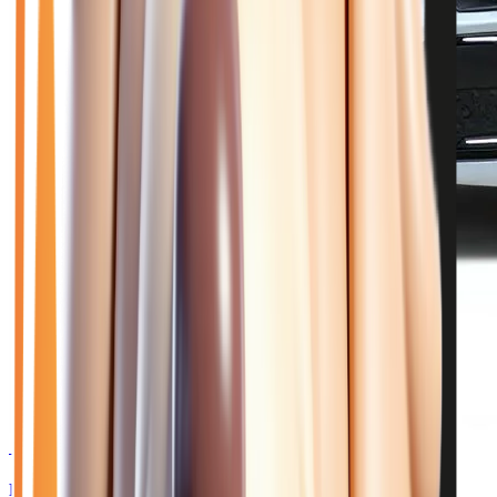
🥉 Recommandé
24 180
€
RENAULT CLIO