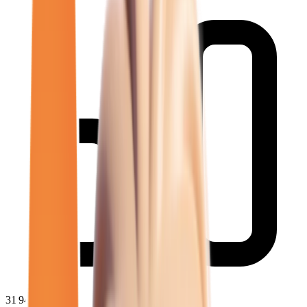
31 946
€