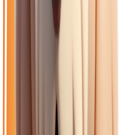
Ouvrir le chat
Filtres
🆕
Neuf
🚗
Occasion
LOA
Exclu LOA
🎁
Promo
🏷️
Renault
Effacer tout