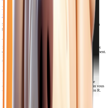
VI 1.2 TCE 115 TECHNO - BV EDC JANTES 18
2026
10
km
ESSENCE
Sélection basée sur le rapport année/kilométrage/prix
• Livraison
possible à Melun
Acheter votre renault près de Melun
Melun, préfecture de Seine-et-Marne, compte 42 000 habitants et
constitue le pôle administratif et économique du sud du département.
La ville s'étend sur les deux rives de la Seine et accueille de
nombreux services publics.
Comment venir depuis Melun ?
Rejoignez notre concession en 35 minutes par la Francilienne
(A104) ou la D605 via Brie-Comte-Robert. La gare de Melun vous
connecte à Paris-Gare de Lyon en 25 minutes par le Transilien R.
Axes principaux :
A5 • A104 • D605 • Transilien R