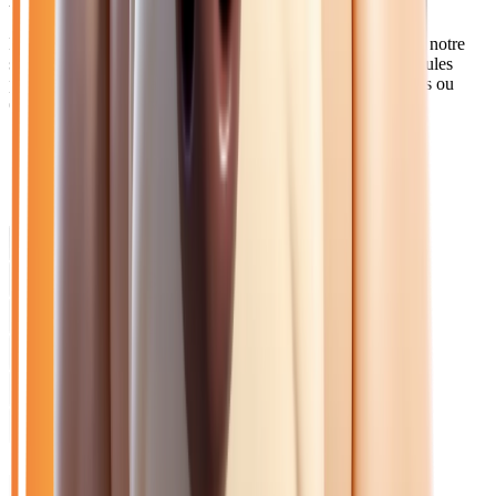
Pourquoi choisir Atlas Automobiles ?
Les Melunais et habitants du sud Seine-et-Marne apprécient notre
service de livraison à tarif préférentiel. Nos berlines et véhicules
premium répondent aux attentes des cadres travaillant à Paris ou
dans les zones d'activités locales.
Catalogue
Marque: Renault
Filtres
Mon catalogue
(
0
)
(
0
)
Filtres
Mon catalogue
(
0
)
(
0
)
52
véhicule
s
trouvé
s