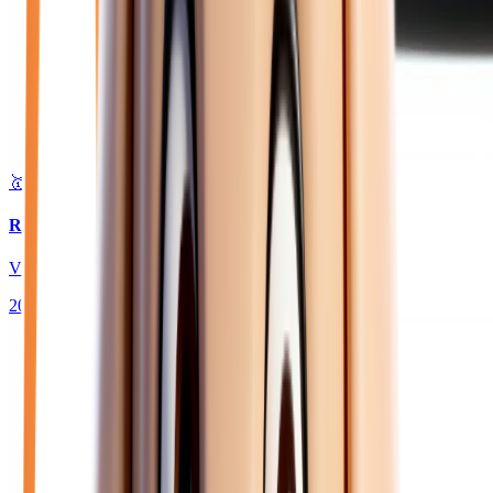
🥇 Top choix
24 180
€
RENAULT CLIO
VI 1.2 TCE 115 TECHNO - BV EDC JANTES 18
2026
10
km
ESSENCE