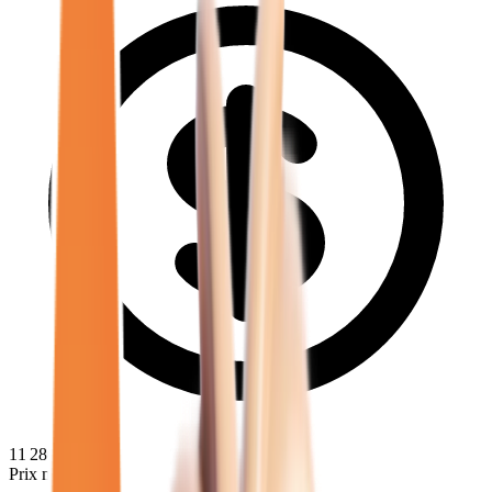
11 280
€
Prix minimum