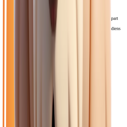
Pourquoi choisir Atlas Automobiles ?
Les Meldois et habitants du pays de Meaux représentent une part
importante de notre clientèle. Nous proposons de nombreux
véhicules diesel économiques, appréciés pour les trajets quotidiens
vers Paris ou les zones d'activités de Roissy.
Catalogue
Filtres
Mon catalogue
(
0
)
(
0
)
Filtres
Mon catalogue
(
0
)
(
0
)
234
véhicule
s
trouvé
s