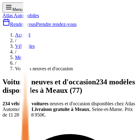
Menu
Atlas Automobiles
Rendez-vous
Prendre rendez-vous
Accueil
/
Véhicules
/
Meaux
/
Voitures
neuves et d'occasion
Voitures
neuves et d'occasion
234
modèles
disponibles à
Meaux
(
77
)
234
véhicules
voitures
neuves et d'occasion
disponibles chez Atlas
Automobiles
.
Livraison gratuite à
Meaux
,
Seine-et-Marne
.
Prix
de
11 280
€ à
48 950
€.