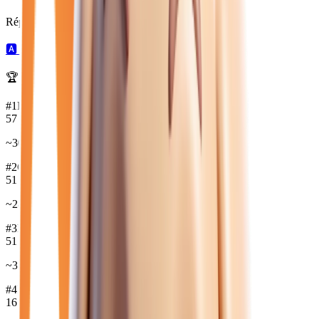
Répartition par boîte de vitesses :
🅰️
214
automatique →
Ⓜ️
20
manuelle →
🏆 Marques les plus disponibles :
#
1
PEUGEOT
57
véh.
~
30 349
€
#
2
CITROEN
51
véh.
~
28 834
€
#
3
RENAULT
51
véh.
~
31 908
€
#
4
HYUNDAI
16
véh.