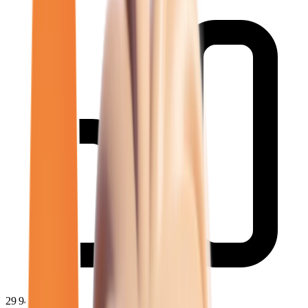
29 942
€