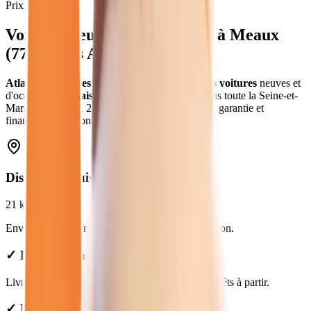
Prix moyen
Voitures
neuves et d'occasion
à
Meaux
(
77
) - Atlas Automobiles
Atlas Automobiles
vous propose
234
véhicules
voitures
neuves et
d'occasion
.
.
Livraison gratuite à
Meaux
et dans toute la
Seine-et-
Marne
.
Prix de
11 280
€ à
48 950
€. Essai gratuit, garantie et
financement disponible.
Distance depuis
Meaux
21
km
Environ
25 min
en voiture jusqu'à notre concession.
✓ Livraison à Meaux : forfait de 49€
Livraison gratuite à Meaux. Véhicules voitures prêts à partir.
✓ Prix Transparents