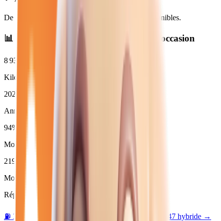
De
11 280
€ à
48 950
€. Financement et LOA disponibles.
📊 Statistiques des
voitures
neuves et d'occasion
8 938
km
Kilométrage moyen
2025
Année moyenne
94
%
Moins de 3 ans (
219
)
219
Moins de 50 000 km
Répartition par motorisation :
⛽
34
essence →
🛢️
47
diesel →
⚡
5
électrique →
🔋
147
hybride →