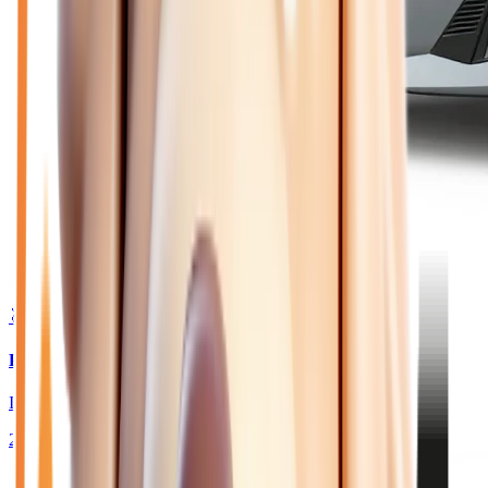
🥈 Excellent
23 450
€
PEUGEOT 208
II HYBRID 145 GT - BV E-DCS6
2026
10
km
HYBRIDE ESSENCE