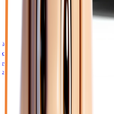
🥇 Top choix
18 450
€
CITROEN C3
IV TURBO 100 PLUS
2026
10
km
ESSENCE