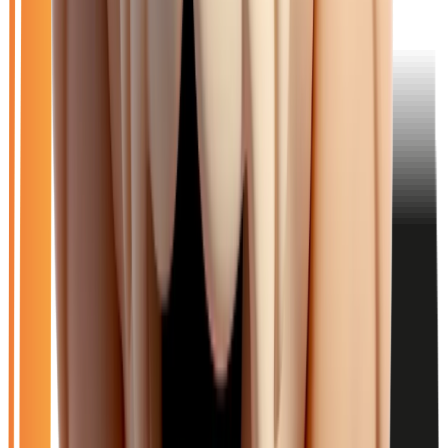
Ouvrir le chat
Filtres
🆕
Neuf
🚗
Occasion
LOA
Exclu LOA
🎁
Promo