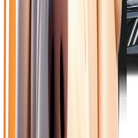
🥉 Recommandé
22 850
€