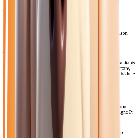
PEUGEOT 208
II HYBRID 145 GT - BV E-DCS6
2026
10
km
HYBRIDE ESSENCE
Sélection basée sur le rapport année/kilométrage/prix
• Livraison
possible à Meaux
Acheter votre voitures près de Meaux
Meaux, sous-préfecture de Seine-et-Marne, compte 55 000 habitants
et rayonne sur tout le nord du département. Ville d'art et d'histoire,
elle est célèbre pour son Musée de la Grande Guerre et sa cathédrale
Saint-Étienne.
Comment venir depuis Meaux ?
Rejoignez notre concession en 25 minutes via la D603 direction
Marne-la-Vallée, ou par l'A4 (sortie Meaux). Le Transilien (ligne P)
relie Meaux à Paris-Est en 25 minutes, et notre concession est
accessible depuis la gare de Torcy en 15 minutes.
Axes principaux :
A4 • D603 • N3 (vers Paris) • Transilien P