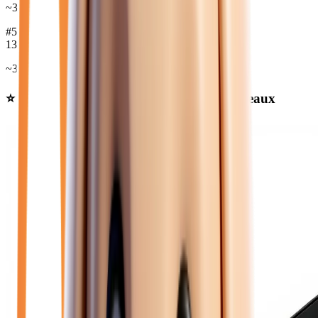
~
34 636
€
#
5
JEEP
13
véh.
~
30 223
€
⭐ Nos meilleures offres
voitures
près de Meaux